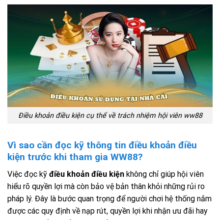
Điều khoản điều kiện cụ thể về trách nhiệm hội viên ww88
Vì sao cần đọc kỹ thông tin điều khoản điều
kiện trước khi tham gia WW88?
Việc đọc kỹ
điều khoản điều kiện
không chỉ giúp hội viên
hiểu rõ quyền lợi mà còn bảo vệ bản thân khỏi những rủi ro
pháp lý. Đây là bước quan trọng để người chơi hệ thống nắm
được các quy định về nạp rút, quyền lợi khi nhận ưu đãi hay