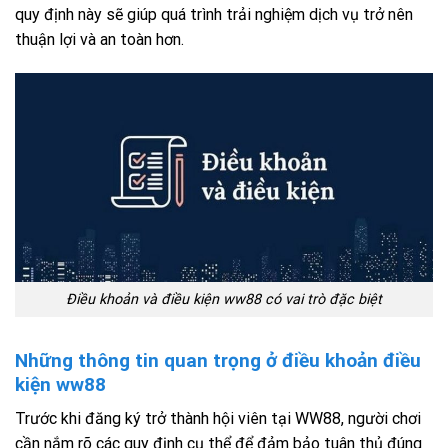
quy định này sẽ giúp quá trình trải nghiệm dịch vụ trở nên
thuận lợi và an toàn hơn.
Điều khoản và điều kiện ww88 có vai trò đặc biệt
Những thông tin quan trọng ở điều khoản điều
kiện ww88
Trước khi đăng ký trở thành hội viên tại WW88, người chơi
cần nắm rõ các quy định cụ thể để đảm bảo tuân thủ đúng