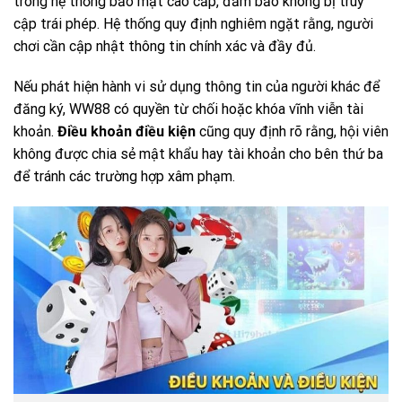
trong hệ thống bảo mật cao cấp, đảm bảo không bị truy
cập trái phép. Hệ thống quy định nghiêm ngặt rằng, người
chơi cần cập nhật thông tin chính xác và đầy đủ.
Nếu phát hiện hành vi sử dụng thông tin của người khác để
đăng ký, WW88 có quyền từ chối hoặc khóa vĩnh viễn tài
khoản.
Điều khoản điều kiện
cũng quy định rõ rằng, hội viên
không được chia sẻ mật khẩu hay tài khoản cho bên thứ ba
để tránh các trường hợp xâm phạm.