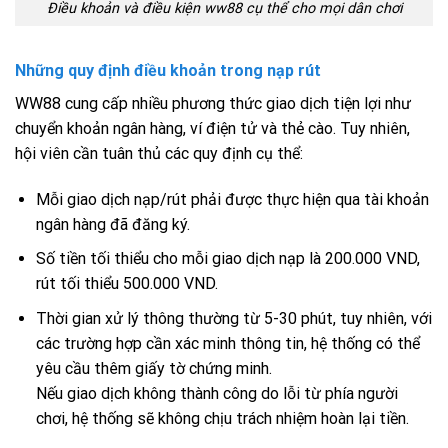
Điều khoản và điều kiện ww88 cụ thể cho mọi dân chơi
Những quy định điều khoản trong nạp rút
WW88 cung cấp nhiều phương thức giao dịch tiện lợi như
chuyển khoản ngân hàng, ví điện tử và thẻ cào. Tuy nhiên,
hội viên cần tuân thủ các quy định cụ thể:
Mỗi giao dịch nạp/rút phải được thực hiện qua tài khoản
ngân hàng đã đăng ký.
Số tiền tối thiểu cho mỗi giao dịch nạp là 200.000 VND,
rút tối thiểu 500.000 VND.
Thời gian xử lý thông thường từ 5-30 phút, tuy nhiên, với
các trường hợp cần xác minh thông tin, hệ thống có thể
yêu cầu thêm giấy tờ chứng minh.
Nếu giao dịch không thành công do lỗi từ phía người
chơi, hệ thống sẽ không chịu trách nhiệm hoàn lại tiền.